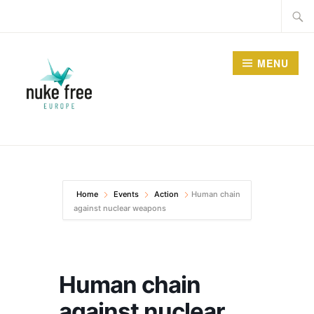
Skip
Searc
to
for:
content
MENU
Home
Events
Action
Human chain
against nuclear weapons
Human chain
against nuclear